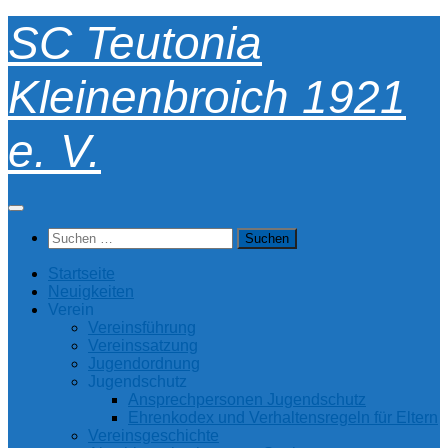
Unter
SC Teutonia
dem
Inhalt
Kleinenbroich 1921
e. V.
Suchen
nach:
Startseite
Neuigkeiten
Verein
Vereinsführung
Vereinssatzung
Jugendordnung
Jugendschutz
Ansprechpersonen Jugendschutz
Ehrenkodex und Verhaltensregeln für Eltern
Vereinsgeschichte