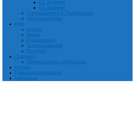
G1-Junioren
G2-Junioren
Trainingszeiten & Trainer:innen
Vereinsspielplan
Infos
Anfahrt
Staige
Probetraining
Teamsportbedarf
Spenden
Clubheim
Öffnungszeiten und Kontakt
Kontakt
Datenschutzerklärung
Impressum
SC Teutonia
Kleinenbroich 1921
e. V.