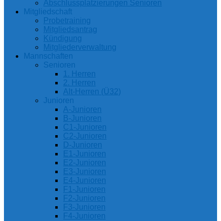
Abschlussplatzierungen Senioren
Mitgliedschaft
Probetraining
Mitgliedsantrag
Kündigung
Mitgliederverwaltung
Mannschaften
Senioren
1. Herren
2. Herren
Alt-Herren (Ü32)
Junioren
A-Junioren
B-Junioren
C1-Junioren
C2-Junioren
D-Junioren
E1-Junioren
E2-Junioren
E3-Junioren
E4-Junioren
F1-Junioren
F2-Junioren
F3-Junioren
F4-Junioren